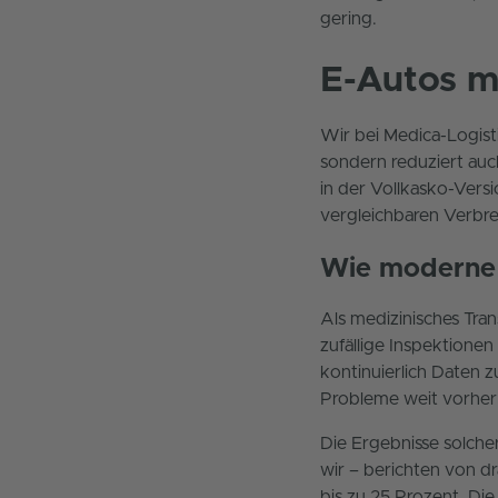
gering.
E-Autos m
Wir bei Medica-Logisti
sondern reduziert au
in der Vollkasko-Vers
vergleichbaren Verbre
Wie moderne 
Als medizinisches Tra
zufällige Inspektione
kontinuierlich Daten 
Probleme weit vorher 
Die Ergebnisse solche
wir – berichten von d
bis zu 25 Prozent. Die