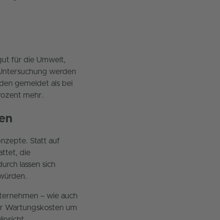
gut für die Umwelt,
-Untersuchung werden
den gemeldet als bei
rozent mehr.
en
nzepte. Statt auf
ttet, die
urch lassen sich
 würden.
unternehmen – wie auch
 der Wartungskosten um
insicht.