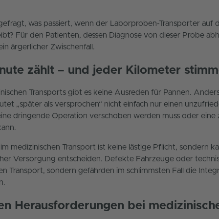
 gefragt, was passiert, wenn der Laborproben-Transporter a
ibt? Für den Patienten, dessen Diagnose von dieser Probe abh
ein ärgerlicher Zwischenfall.
ute zählt – und jeder Kilometer stim
inischen Transports gibt es keine Ausreden für Pannen. Anders
eutet „später als versprochen“ nicht einfach nur einen unzufri
eine dringende Operation verschoben werden muss oder eine z
kann.
m medizinischen Transport ist keine lästige Pflicht, sondern k
ischer Versorgung entscheiden. Defekte Fahrzeuge oder techn
n Transport, sondern gefährden im schlimmsten Fall die Integr
n.
en Herausforderungen bei medizinisch