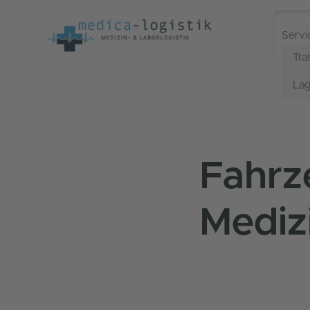
Servi
Tra
Lag
Fahrz
Medizi