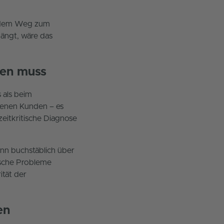
uf dem Weg zum
ängt, wäre das
men muss
 als beim
edenen Kunden – es
eitkritische Diagnose
ann buchstäblich über
ische Probleme
ität der
en