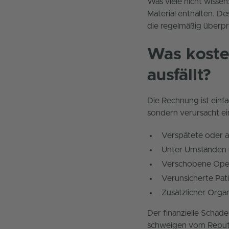
Was viele nicht wisse
Material enthalten. D
die regelmäßig überp
Was kostet
ausfällt?
Die Rechnung ist einfa
sondern verursacht e
Verspätete oder a
Unter Umständen
Verschobene Ope
Verunsicherte Pat
Zusätzlicher Orga
Der finanzielle Schade
schweigen vom Reputa