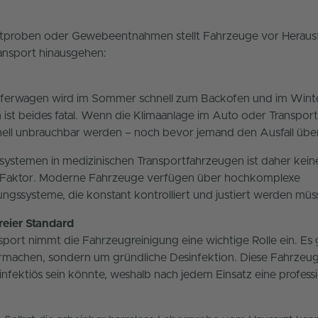
utproben oder Gewebeentnahmen stellt Fahrzeuge vor Herausf
ansport hinausgehen:
eferwagen wird im Sommer schnell zum Backofen und im Winter
ist beides fatal. Wenn die Klimaanlage im Auto oder Transport
nell unbrauchbar werden – noch bevor jemand den Ausfall üb
systemen in medizinischen Transportfahrzeugen ist daher kei
er Faktor. Moderne Fahrzeuge verfügen über hochkomplexe
ssysteme, die konstant kontrolliert und justiert werden müs
eier Standard
sport nimmt die Fahrzeugreinigung eine wichtige Rolle ein. Es
rmachen, sondern um gründliche Desinfektion. Diese Fahrzeug
 infektiös sein könnte, weshalb nach jedem Einsatz eine profess