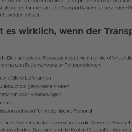
n: Selbst die scheinbar harmlose Laborprobe vom Hausarzt kann 
eshalb gelten für medizinische Transportfahrzeuge besondere R
rüft werden müssen.
 es wirklich, wenn der Trans
ch: Eine ungeplante Reparatur kostet nicht nur die offensichtl
inen ganzen Rattenschwanz an Folgeproblemen:
usgefallene Lieferungen
 unbrauchbar gewordene Proben
rationen oder Behandlungen
ienten
nisationsaufwand für medizinisches Personal
n eines Fahrzeugausfalls kann schnell in die Tausende Euro ge
tionsschaden. Dagegen sind die Kosten für reguläre Wartung