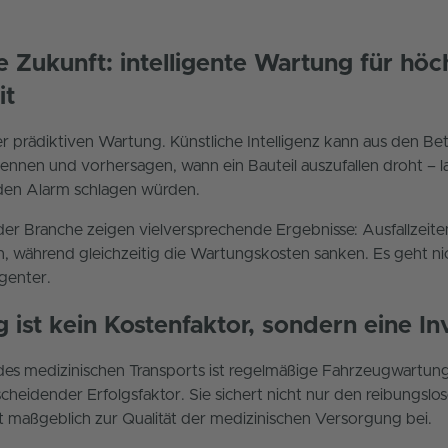
ie Zukunft: intelligente Wartung für höc
it
r prädiktiven Wartung. Künstliche Intelligenz kann aus den Be
nnen und vorhersagen, wann ein Bauteil auszufallen droht – 
en Alarm schlagen würden.
n der Branche zeigen vielversprechende Ergebnisse: Ausfallzeit
, während gleichzeitig die Wartungskosten sanken. Es geht n
igenter.
 ist kein Kostenfaktor, sondern eine Inv
 des medizinischen Transports ist regelmäßige Fahrzeugwartun
cheidender Erfolgsfaktor. Sie sichert nicht nur den reibungslo
gt maßgeblich zur Qualität der medizinischen Versorgung bei.