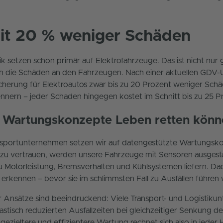
it 20 % weniger Schäden
k setzen schon primär auf Elektrofahrzeuge. Das ist nicht nur 
ch die Schäden an den Fahrzeugen. Nach einer aktuellen GDV
icherung für Elektroautos zwar bis zu 20 Prozent weniger Schä
nnern – jeder Schaden hingegen kostet im Schnitt bis zu 25 P
Wartungskonzepte Leben retten könn
nsportunternehmen setzen wir auf datengestützte Wartungsko
n zu vertrauen, werden unsere Fahrzeuge mit Sensoren ausgesta
zu Motorleistung, Bremsverhalten und Kühlsystemen liefern. Dad
erkennen – bevor sie im schlimmsten Fall zu Ausfällen führen
r Ansätze sind beeindruckend: Viele Transport- und Logistik
rastisch reduzierten Ausfallzeiten bei gleichzeitiger Senkung
 gezieltere und effizientere Wartung rechnet sich also in jeder H