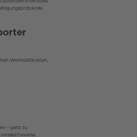
potenziell infektiöses
einigungsprotokolle,
porter
ichen Werkstattkosten,
hen – ganz zu
 vergleichsweise