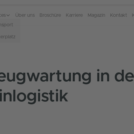
ces
Über uns
Broschüre
Karriere
Magazin
Kontakt
nsport
erplatz
eugwartung in de
nlogistik