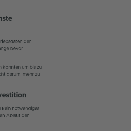
hste
triebsdaten der
lange bevor
en konnten um bis zu
icht darum, mehr zu
estition
g kein notwendiges
sen Ablauf der